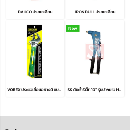
BAHCO ประแจเลื่อน
IRON BULL ประแจเลื่อน
New
VOREX ประแจเลื่อนอย่างดี แบบญี่ปุ่น
SK คีมย้ำรีเว็ท 10" รุ่นปากยาว HR-555