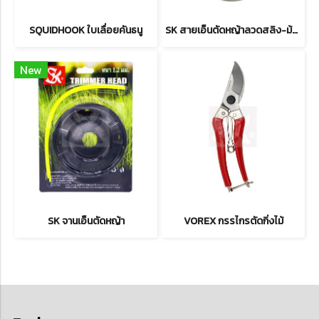
SQUIDHOOK ใบเลื่อยคันธนู
SK สายเอ็นตัดหญ้าลวดสลิง-ม้วนเล็ก 12 m
New
SK จานเอ็นตัดหญ้า
VOREX กรรไกรตัดกิ่งไม้